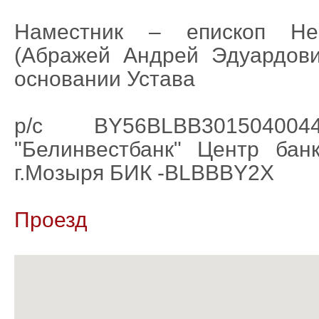
Наместник – еписк
оп Не
(Абражей Андрей Эдуардови
основании Устава
р/с BY56BLBB30150400
"Белинвестбанк" Центр ба
г.Мозыря БИК -BLBBBY2X
Проезд